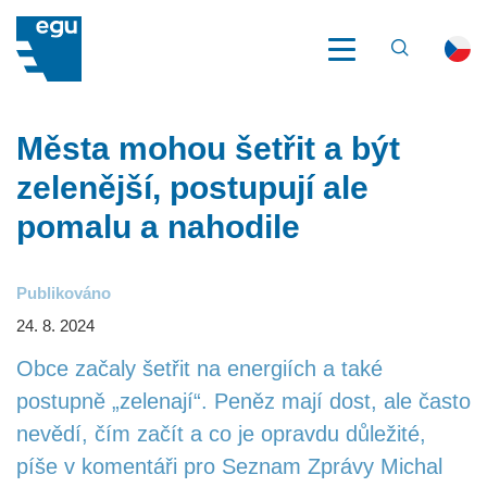
VYHLEDÁV
EGU
NOVINKY
MĚSTA MOHOU ŠETŘIT A BÝT ZELENĚJŠÍ, POSTUPUJÍ
ALE POMALU A NAHODILE
O EGU
Města mohou šetřit a být
zelenější, postupují ale
CO DĚLÁME
pomalu a nahodile
ESG
Publikováno
PŘÍBĚHY ENERGETIKY
24. 8. 2024
Obce začaly šetřit na energiích a také
REFERENCE
postupně „zelenají“. Peněz mají dost, ale často
NOVINKY
nevědí, čím začít a co je opravdu důležité,
píše v komentáři pro Seznam Zprávy Michal
AKCE