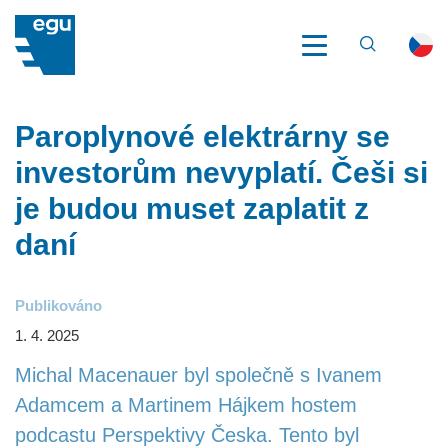
VYHLEDÁV
EGU
NOVINKY
PAROPLYNOVÉ ELEKTRÁRNY SE INVESTORŮM
NEVYPLATÍ. ČEŠI SI JE BUDOU MUSET ZAPLATIT Z DANÍ
O EGU
Paroplynové elektrárny se
investorům nevyplatí. Češi si
CO DĚLÁME
je budou muset zaplatit z
ESG
daní
PŘÍBĚHY ENERGETIKY
Publikováno
1. 4. 2025
REFERENCE
Michal Macenauer byl společně s Ivanem
NOVINKY
Adamcem a Martinem Hájkem hostem
podcastu Perspektivy Česka. Tento byl
AKCE