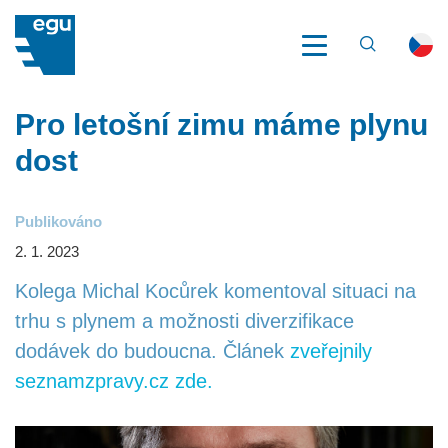
VYHLEDÁV
EGU
NOVINKY
PRO LETOŠNÍ ZIMU MÁME PLYNU DOST
Pro letošní zimu máme plynu
O EGU
dost
CO DĚLÁME
Publikováno
ESG
2. 1. 2023
PŘÍBĚHY ENERGETIKY
Kolega Michal Kocůrek komentoval situaci na
trhu s plynem a možnosti diverzifikace
REFERENCE
dodávek do budoucna. Článek
zveřejnily
seznamzpravy.cz zde.
NOVINKY
AKCE