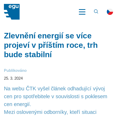
VYHLEDÁV
EGU
NOVINKY
ZLEVNĚNÍ ENERGIÍ SE VÍCE PROJEVÍ V PŘÍŠTÍM ROCE,
TRH BUDE STABILNÍ
O EGU
Zlevnění energií se více
projeví v příštím roce, trh
CO DĚLÁME
bude stabilní
ESG
Publikováno
PŘÍBĚHY ENERGETIKY
25. 3. 2024
Na webu ČTK vyšel článek odhadující vývoj
REFERENCE
cen pro spotřebitele v souvislosti s poklesem
NOVINKY
cen energií.
Mezi oslovenými odborníky, kteří situaci
AKCE